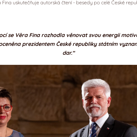
 Fina uskutečňuje autorská čtení - besedy po celé České repub
ocí se Věra Fina rozhodla věnovat svou energii mot
25 oceněna prezidentem České republiky státním vyzn
dar.“