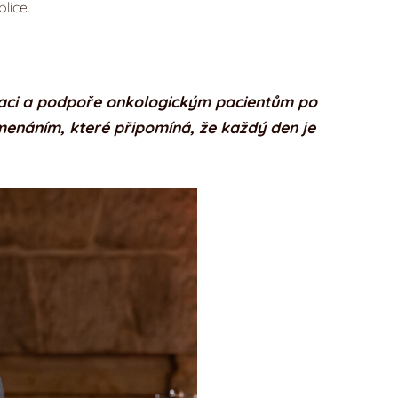
lice.
ivaci a podpoře onkologickým pacientům po
amenáním,
které připomíná, že každý den je