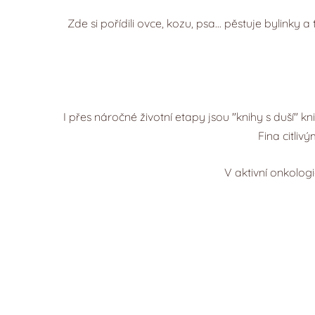
Zde si pořídili ovce, kozu, psa... pěstuje bylink
I přes náročné životní etapy jsou "knihy s duší" k
Fina citliv
V aktivní onkologi