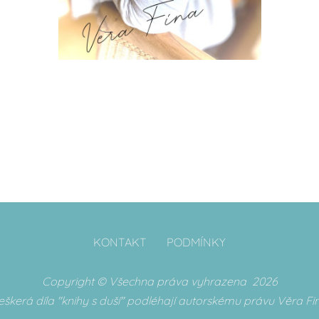
KONTAKT
PODMÍNKY
Copyright © Všechna práva vyhrazena 2026
eškerá díla "knihy s duší" podléhají autorskému právu Věra Fi