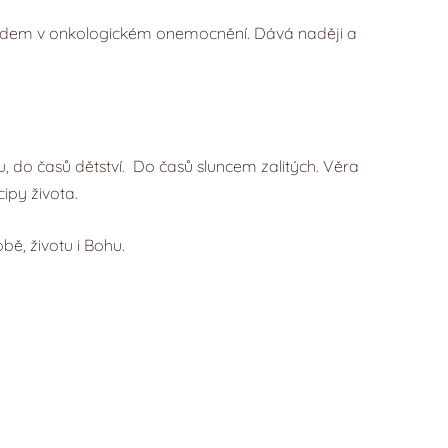
áhá lidem v onkologickém onemocnění. Dává naději a
ru, do časů dětství. Do časů sluncem zalitých. Věra
cipy života.
obě, životu i Bohu.