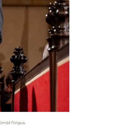
 Tomáš Fongus
.