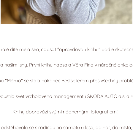
malé dítě měla sen, napsat "opravdovou knihu" podle skutečné
 za našimi sny. První knihu napsala Věra Fina v náročné onkol
ha "Máma" se stala nakonec Bestsellerem přes všechny probl
ustila svět vrcholového managementu ŠKODA AUTO a.s. a roz
Knihy doprovází svými nádhernými fotografiemi.
 odstěhovala se s rodinou na samotu u lesa, do hor, do místa