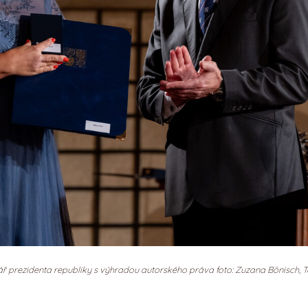
ář prezidenta republiky s výhradou autorského práva foto: Zuzana Bönisch,