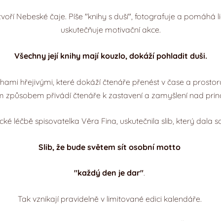
y a tvoří Nebeské čaje. Píše "knihy s duší", fotografuje a pom
uskutečňuje motivační akce.
Všechny její knihy mají kouzlo, dokáží pohladit duši.
nihami hřejivými, které dokáží čtenáře přenést v čase a prosto
ým způsobem přivádí čtenáře k zastavení a zamyšlení nad prin
cké léčbě spisovatelka Věra Fina, uskutečnila slib, který dala s
Slib, že bude světem sít osobní motto
"každý den je dar"
.
Tak vznikají pravidelně v limitované edici kalendáře.