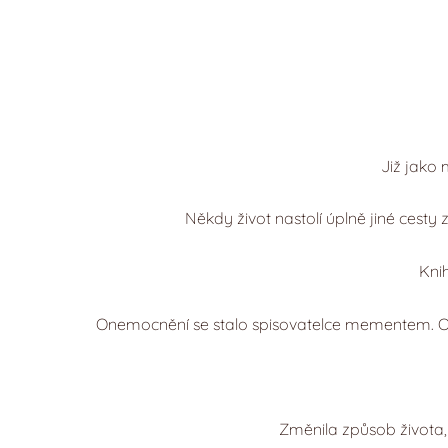
Již jako 
Někdy život nastolí úplně jiné cesty
Kni
Onemocnění se stalo spisovatelce mementem. Op
Změnila způsob života,