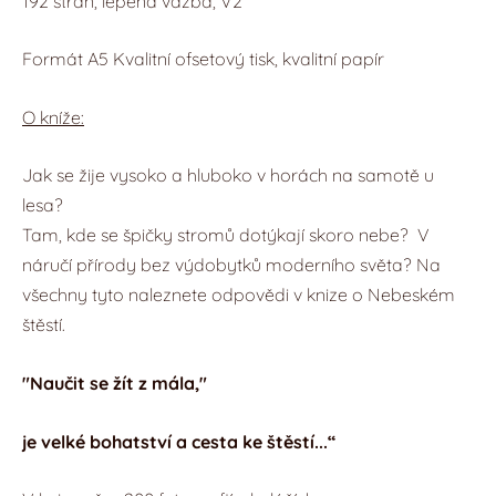
192 stran, lepená vazba, V2
Formát A5 Kvalitní ofsetový tisk, kvalitní papír
O kníže:
Jak se žije vysoko a hluboko v horách na samotě u
lesa?
Tam, kde se špičky stromů dotýkají skoro nebe?
V
náručí přírody bez výdobytků moderního světa?
Na
všechny tyto naleznete odpovědi v knize o Nebeském
štěstí.
"Naučit se žít z mála,"
je velké bohatství a cesta ke štěstí...“